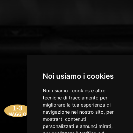
Noi usiamo i cookies
Noi usiamo i cookies e altre
STREET CHEF,
tecniche di tracciamento per
MASTERCLASS E TALK
migliorare la tua esperienza di
1-3
navigazione nel nostro sito, per
Tre giorni dedicati alla Pasta, alla
MAGGIO
Dolce Vita al Buon Vivere tra le vie di
mostrarti contenuti
Sansepolcro
personalizzati e annunci mirati,