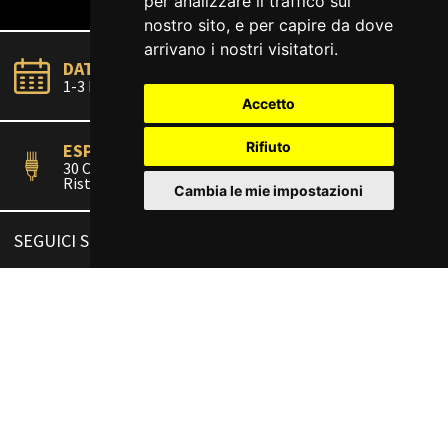
per analizzare il traffico sul
nostro sito, e per capire da dove
arrivano i nostri visitatori.
LUOGO
DATA
Sansepolcro,
1-3 Maggio 2026
Toscana
Accetto
Rifiuto
ESPOSITORI
OSPITI
30 Chef, 30
30 Chef, 7 Stellati
Ristoratori
Cambia le mie impostazioni
SEGUICI SU
PRIMI DEI PRIMI
Sansepolcro, città della pasta, 1-3 maggio
2026